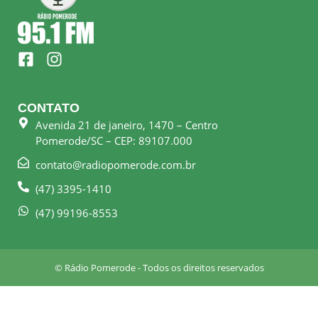
F
I
a
n
c
s
e
t
CONTATO
b
a
Avenida 21 de janeiro, 1470 – Centro
o
g
Pomerode/SC – CEP: 89107.000
o
r
k
a
contato@radiopomerode.com.br
-
m
(47) 3395-1410
s
q
(47) 99196-8553
u
a
r
© Rádio Pomerode - Todos os direitos reservados
e