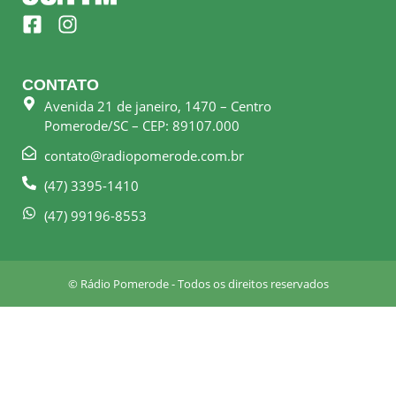
F
I
a
n
c
s
e
t
CONTATO
b
a
Avenida 21 de janeiro, 1470 – Centro
o
g
Pomerode/SC – CEP: 89107.000
o
r
k
a
contato@radiopomerode.com.br
-
m
(47) 3395-1410
s
q
(47) 99196-8553
u
a
r
© Rádio Pomerode - Todos os direitos reservados
e