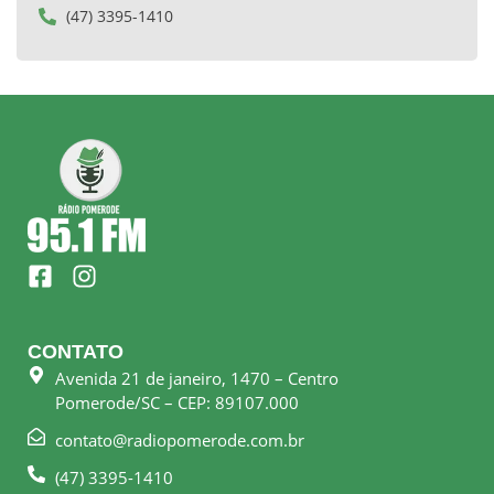
(47) 3395-1410
F
I
a
n
c
s
e
t
CONTATO
b
a
Avenida 21 de janeiro, 1470 – Centro
o
g
Pomerode/SC – CEP: 89107.000
o
r
k
a
contato@radiopomerode.com.br
-
m
(47) 3395-1410
s