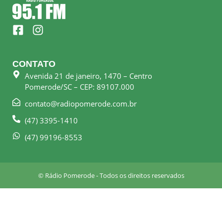
F
I
a
n
c
s
e
t
CONTATO
b
a
Avenida 21 de janeiro, 1470 – Centro
o
g
Pomerode/SC – CEP: 89107.000
o
r
k
a
contato@radiopomerode.com.br
-
m
(47) 3395-1410
s
q
(47) 99196-8553
u
a
r
© Rádio Pomerode - Todos os direitos reservados
e