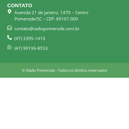
e
t
CONTATO
b
a
Avenida 21 de janeiro, 1470 – Centro
o
g
Pomerode/SC – CEP: 89107.000
o
r
k
a
contato@radiopomerode.com.br
-
m
(47) 3395-1410
s
q
(47) 99196-8553
u
a
r
© Rádio Pomerode - Todos os direitos reservados
e