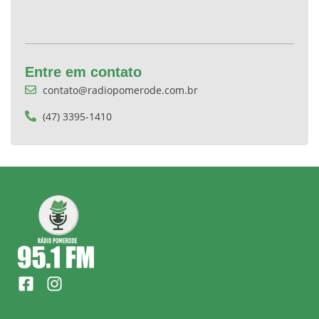
Entre em contato
contato@radiopomerode.com.br
(47) 3395-1410
F
I
a
n
c
s