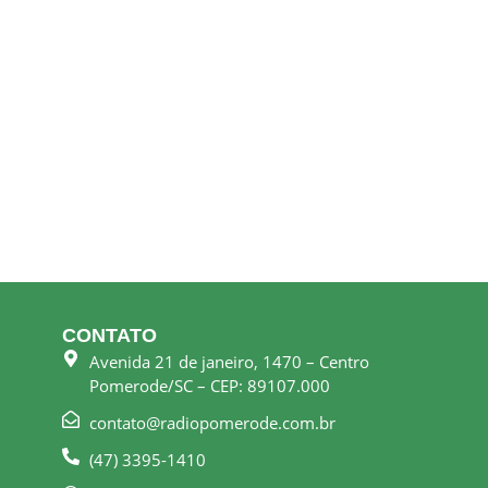
CONTATO
Avenida 21 de janeiro, 1470 – Centro
Pomerode/SC – CEP: 89107.000
contato@radiopomerode.com.br
(47) 3395-1410