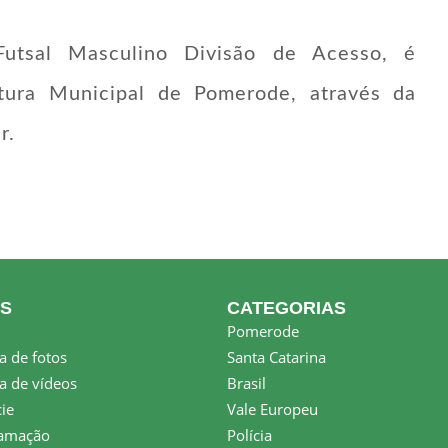
tsal Masculino Divisão de Acesso, é
tura Municipal de Pomerode, através da
r.
KS
CATEGORIAS
Pomerode
a de fotos
Santa Catarina
a de vídeos
Brasil
ie
Vale Europeu
amação
Polícia