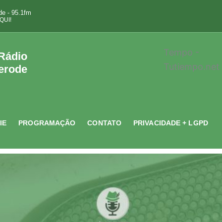
e - 95.1fm
QUI!
Tempo -
 Rádio
Tutiempo.net
erode
IE
PROGRAMAÇÃO
CONTATO
PRIVACIDADE + LGPD