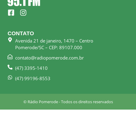
F
I
a
n
c
s
e
t
CONTATO
b
a
Avenida 21 de janeiro, 1470 – Centro
o
g
Pomerode/SC – CEP: 89107.000
o
r
k
a
contato@radiopomerode.com.br
-
m
(47) 3395-1410
s
q
(47) 99196-8553
u
a
r
© Rádio Pomerode - Todos os direitos reservados
e