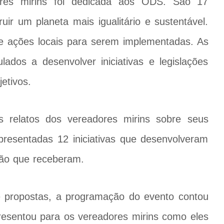
ores mirins foi dedicada aos ODS. São 17
ir um planeta mais igualitário e sustentável.
e ações locais para serem implementadas. As
ados a desenvolver iniciativas e legislações
etivos.
s relatos dos vereadores mirins sobre seus
resentadas 12 iniciativas que desenvolveram
ão que receberam.
e propostas, a programação do evento contou
resentou para os vereadores mirins como eles