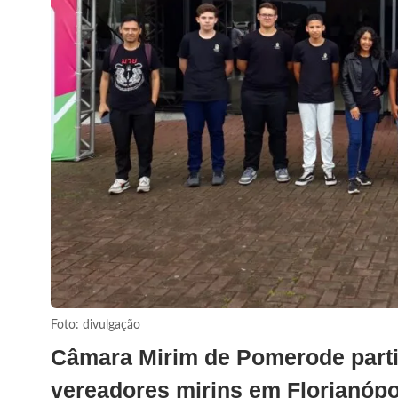
Foto: divulgação
Câmara Mirim de Pomerode parti
vereadores mirins em Florianópo