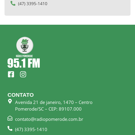
(47) 3395-1410
F
I
a
n
c
s
e
t
CONTATO
b
a
Avenida 21 de janeiro, 1470 – Centro
o
g
Pomerode/SC – CEP: 89107.000
o
r
k
a
contato@radiopomerode.com.br
-
m
(47) 3395-1410
s