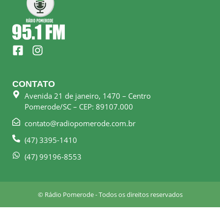
F
I
a
n
c
s
e
t
CONTATO
b
a
Avenida 21 de janeiro, 1470 – Centro
o
g
Pomerode/SC – CEP: 89107.000
o
r
k
a
contato@radiopomerode.com.br
-
m
(47) 3395-1410
s
q
(47) 99196-8553
u
a
r
© Rádio Pomerode - Todos os direitos reservados
e