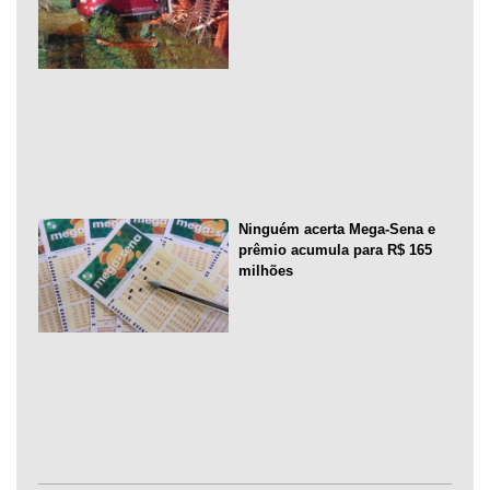
Ninguém acerta Mega-Sena e
prêmio acumula para R$ 165
milhões