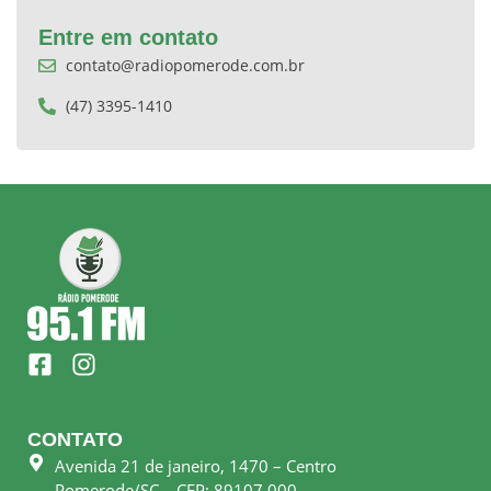
Entre em contato
contato@radiopomerode.com.br
(47) 3395-1410
F
I
a
n
c
s
e
t
CONTATO
b
a
Avenida 21 de janeiro, 1470 – Centro
o
g
Pomerode/SC – CEP: 89107.000