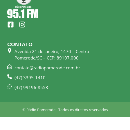
F
I
a
n
c
s
e
t
CONTATO
b
a
Avenida 21 de janeiro, 1470 – Centro
o
g
Pomerode/SC – CEP: 89107.000
o
r
k
a
contato@radiopomerode.com.br
-
m
(47) 3395-1410
s
q
(47) 99196-8553
u
a
r
© Rádio Pomerode - Todos os direitos reservados
e