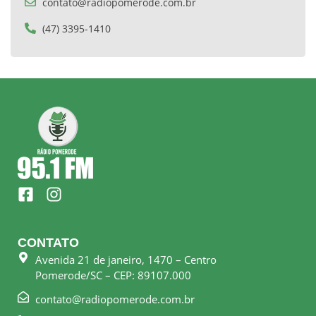
contato@radiopomerode.com.br
(47) 3395-1410
F
I
a
n
c
s
e
t
CONTATO
b
a
Avenida 21 de janeiro, 1470 – Centro
o
g
Pomerode/SC – CEP: 89107.000
o
r
k
a
contato@radiopomerode.com.br