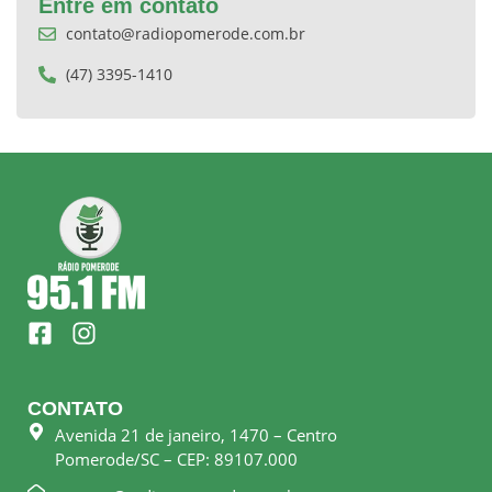
Entre em contato
contato@radiopomerode.com.br
(47) 3395-1410
F
I
a
n
c
s
e
t
CONTATO
b
a
Avenida 21 de janeiro, 1470 – Centro
o
g
Pomerode/SC – CEP: 89107.000
o
r