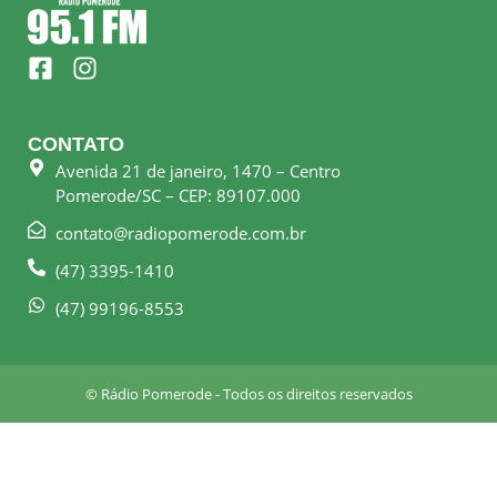
F
I
a
n
c
s
e
t
CONTATO
b
a
Avenida 21 de janeiro, 1470 – Centro
o
g
Pomerode/SC – CEP: 89107.000
o
r
k
a
contato@radiopomerode.com.br
-
m
(47) 3395-1410
s
q
(47) 99196-8553
u
a
r
© Rádio Pomerode - Todos os direitos reservados
e