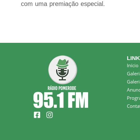
com uma premiação especial.
LIN
Início
Galeri
Galeri
Anunc
Progr
Conta
F
I
a
n
c
s
e
t