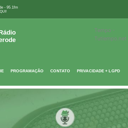
e - 95.1fm
QUI!
Tempo -
 Rádio
Tutiempo.net
erode
IE
PROGRAMAÇÃO
CONTATO
PRIVACIDADE + LGPD