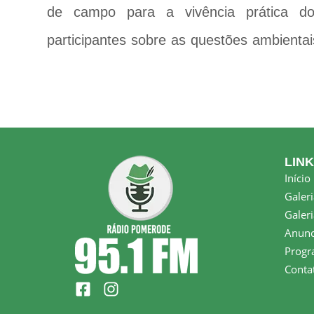
de campo para a vivência prática do
participantes sobre as questões ambientais
LIN
Início
Galeri
Galeri
Anunc
Progr
Conta
F
I
a
n
c
s