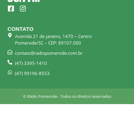
F
I
a
n
c
s
e
t
CONTATO
b
a
Avenida 21 de janeiro, 1470 – Centro
o
g
Pomerode/SC – CEP: 89107.000
o
r
k
a
contato@radiopomerode.com.br
-
m
(47) 3395-1410
s
q
(47) 99196-8553
u
a
r
© Rádio Pomerode - Todos os direitos reservados
e