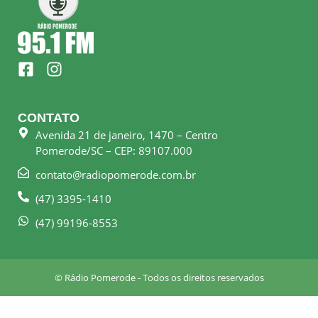
F
I
a
n
c
s
e
t
CONTATO
b
a
Avenida 21 de janeiro, 1470 – Centro
o
g
Pomerode/SC – CEP: 89107.000
o
r
k
a
contato@radiopomerode.com.br
-
m
(47) 3395-1410
s
q
(47) 99196-8553
u
a
r
© Rádio Pomerode - Todos os direitos reservados
e