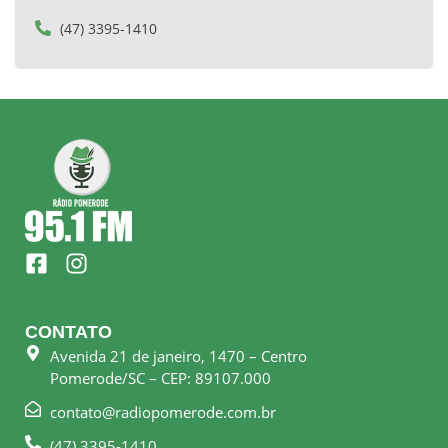
(47) 3395-1410
F
I
a
n
c
s
e
t
CONTATO
b
a
Avenida 21 de janeiro, 1470 – Centro
o
g
Pomerode/SC – CEP: 89107.000
o
r
k
a
contato@radiopomerode.com.br
-
m
(47) 3395-1410