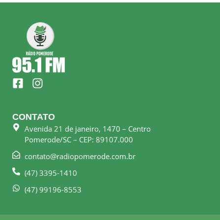
F
I
a
n
c
s
e
t
CONTATO
b
a
Avenida 21 de janeiro, 1470 – Centro
o
g
Pomerode/SC – CEP: 89107.000
o
r
k
a
contato@radiopomerode.com.br
-
m
(47) 3395-1410
s
q
(47) 99196-8553
u
a