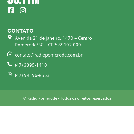
F
I
a
n
c
s
e
t
CONTATO
b
a
Avenida 21 de janeiro, 1470 – Centro
o
g
Pomerode/SC – CEP: 89107.000
o
r
k
a
contato@radiopomerode.com.br
-
m
(47) 3395-1410
s
q
(47) 99196-8553
u
a
r
© Rádio Pomerode - Todos os direitos reservados
e