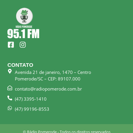
F
I
a
n
c
s
e
t
CONTATO
b
a
Avenida 21 de janeiro, 1470 – Centro
o
g
Pomerode/SC – CEP: 89107.000
o
r
k
a
contato@radiopomerode.com.br
-
m
(47) 3395-1410
s
q
(47) 99196-8553
u
a
r
© Rádio Pomerode - Todos os direitos reservados