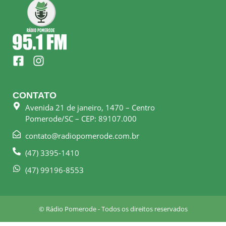
F
I
a
n
c
s
e
t
CONTATO
b
a
Avenida 21 de janeiro, 1470 – Centro
o
g
Pomerode/SC – CEP: 89107.000
o
r
k
a
contato@radiopomerode.com.br
-
m
(47) 3395-1410
s
q
(47) 99196-8553
u
a
r
© Rádio Pomerode - Todos os direitos reservados
e