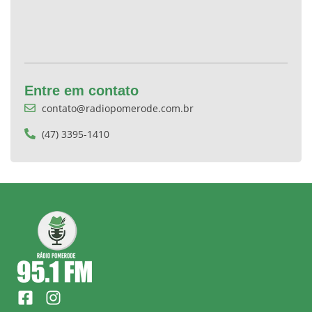
Entre em contato
contato@radiopomerode.com.br
(47) 3395-1410
F
I
a
n