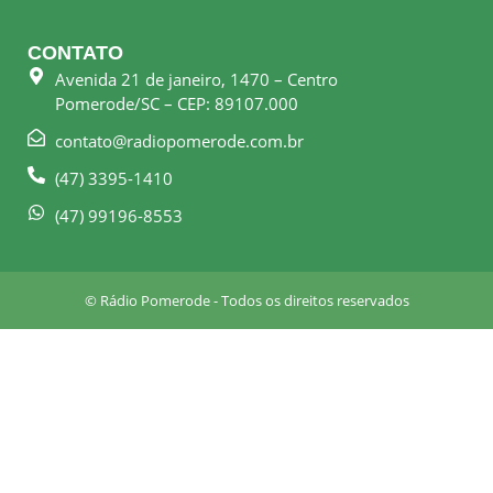
c
s
e
t
CONTATO
b
a
Avenida 21 de janeiro, 1470 – Centro
o
g
Pomerode/SC – CEP: 89107.000
o
r
k
a
contato@radiopomerode.com.br
-
m
(47) 3395-1410
s
q
(47) 99196-8553
u
a
r
© Rádio Pomerode - Todos os direitos reservados
e