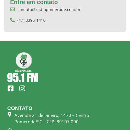
Entre em contato
contato@radiopomerode.com.br
(47) 3395-1410
F
I
a
n
c
s
e
t
CONTATO
b
a
Avenida 21 de janeiro, 1470 – Centro
o
g
Pomerode/SC – CEP: 89107.000
o
r