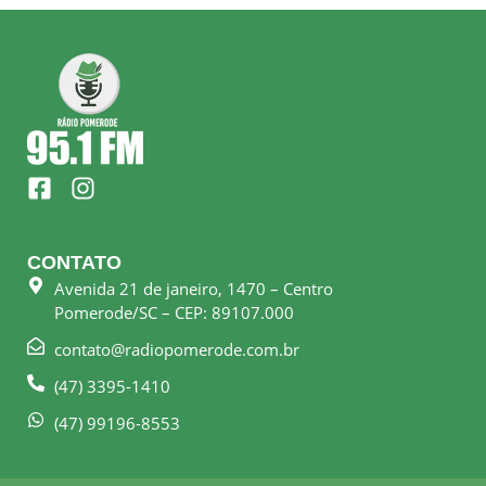
F
I
a
n
c
s
e
t
CONTATO
b
a
Avenida 21 de janeiro, 1470 – Centro
o
g
Pomerode/SC – CEP: 89107.000
o
r
k
a
contato@radiopomerode.com.br
-
m
(47) 3395-1410
s
q
(47) 99196-8553
u
a