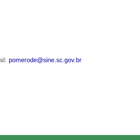
il:
pomerode@sine.sc.gov.br