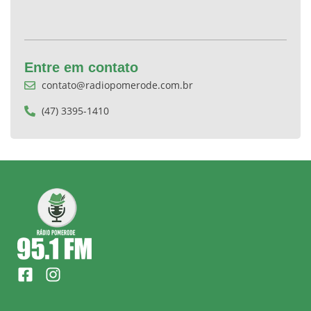
Entre em contato
contato@radiopomerode.com.br
(47) 3395-1410
F
I
a
n
c
s