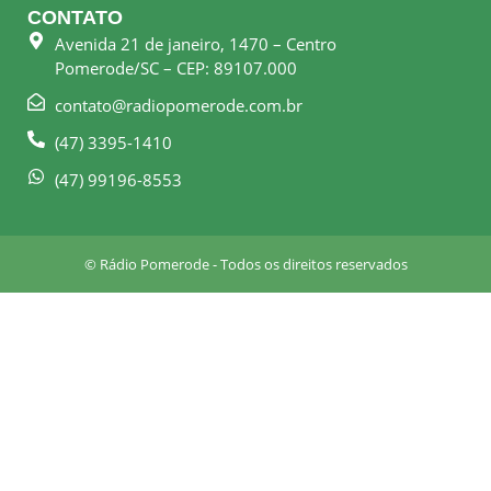
e
t
CONTATO
b
a
Avenida 21 de janeiro, 1470 – Centro
o
g
Pomerode/SC – CEP: 89107.000
o
r
k
a
contato@radiopomerode.com.br
-
m
(47) 3395-1410
s
q
(47) 99196-8553
u
a
r
© Rádio Pomerode - Todos os direitos reservados
e