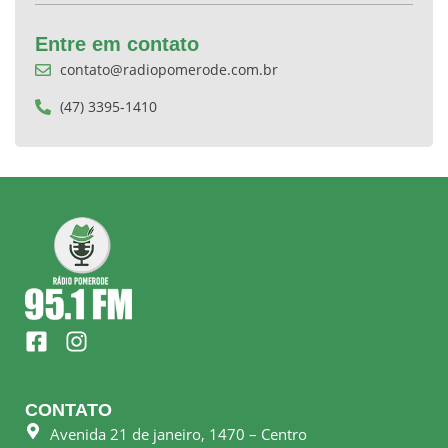
Entre em contato
contato@radiopomerode.com.br
(47) 3395-1410
F
I
a
n
c
s
e
t
CONTATO
b
a
Avenida 21 de janeiro, 1470 – Centro
o
g