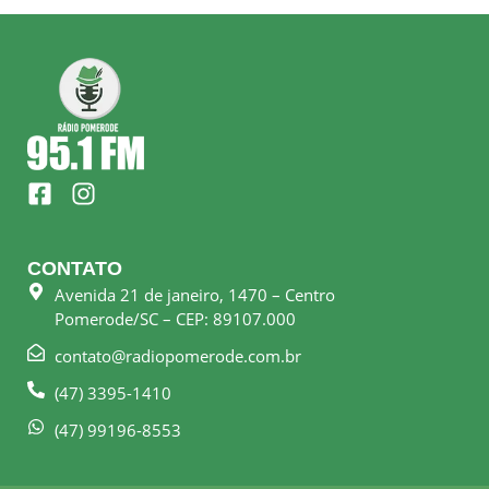
F
I
a
n
c
s
e
t
CONTATO
b
a
Avenida 21 de janeiro, 1470 – Centro
o
g
Pomerode/SC – CEP: 89107.000
o
r
k
a
contato@radiopomerode.com.br
-
m
(47) 3395-1410
s
q
(47) 99196-8553
u
a