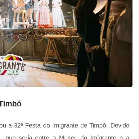
 Timbó
ciou a 32ª Festa do Imigrante de Timbó. Devido
ra, que seria entre o Museu do Imigrante e a