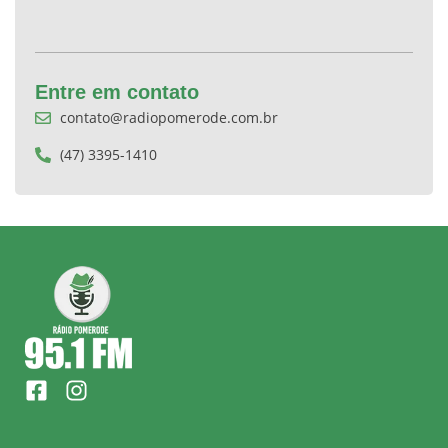
Entre em contato
contato@radiopomerode.com.br
(47) 3395-1410
F
I
a
n
c
s