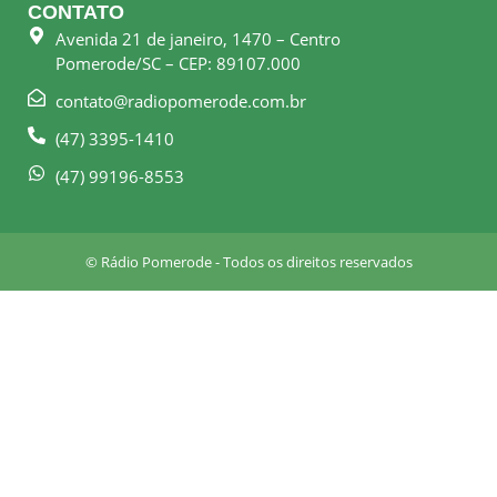
e
t
CONTATO
b
a
Avenida 21 de janeiro, 1470 – Centro
o
g
Pomerode/SC – CEP: 89107.000
o
r
k
a
contato@radiopomerode.com.br
-
m
(47) 3395-1410
s
q
(47) 99196-8553
u
a
r
© Rádio Pomerode - Todos os direitos reservados
e