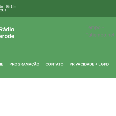
e - 95.1fm
QUI!
Tempo -
 Rádio
Tutiempo.net
erode
IE
PROGRAMAÇÃO
CONTATO
PRIVACIDADE + LGPD