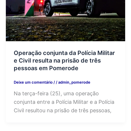
Operação conjunta da Polícia Militar
e Civil resulta na prisão de três
pessoas em Pomerode
Deixe um comentário
/
/
admin_pomerode
Na terça-feira (25), uma operação
conjunta entre a Polícia Militar e a Polícia
Civil resultou na prisão de três pessoas,